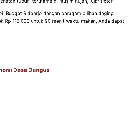
atan tubuh, terutama di musim hujan,” ujar Peter.
oii Budget Sidoarjo dengan beragam pilihan daging
k Rp 115.000 untuk 90 menit waktu makan, Anda dapat
onomi Desa Dungus