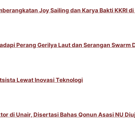
berangkatan Joy Sailing dan Karya Bakti KKRI d
adapi Perang Gerilya Laut dan Serangan Swarm 
sista Lewat Inovasi Teknologi
or di Unair, Disertasi Bahas Qonun Asasi NU Diuj