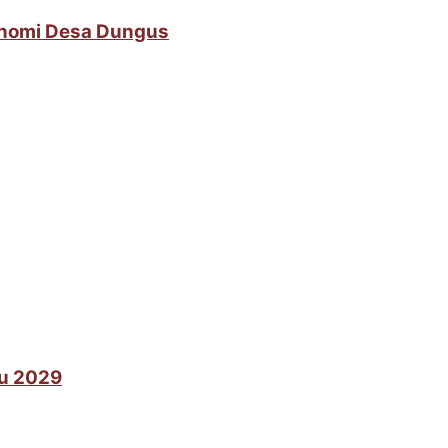
onomi Desa Dungus
lu 2029