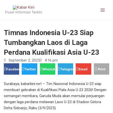
Skip
to
Pusat Informasi Terkini
content
Timnas Indonesia U-23 Siap
Tumbangkan Laos di Laga
Perdana Kualifikasi Asia U-23
September 2, 2025
4:16 pm
Facebook
Twitter
WhatsApp
Telegram
Email
Print
Surabaya, kabarkini.net – Tim Nasional Indonesia U-23 siap
membuat gebrakan di Kualifikasi Piala Asia U-23 2026! Dengan
semangat membara, Garuda Muda akan memulai perjuangan
dengan laga perdana melawan Laos U-23 di Stadion Gelora
Delta Sidoarjo, Rabu (3/9/2025).