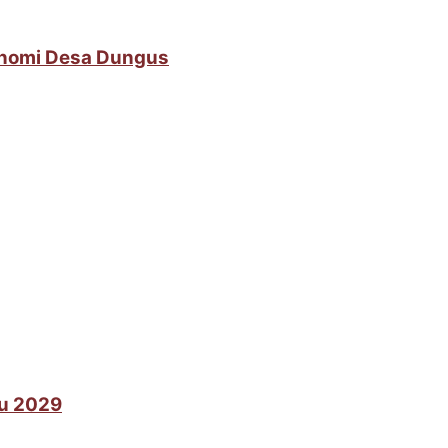
onomi Desa Dungus
lu 2029