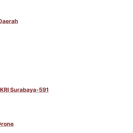
 Daerah
i KRI Surabaya-591
Drone