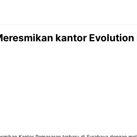
eresmikan kantor Evolution 
eresmikan Kantor Pemasaran terbaru di Surabaya dengan me