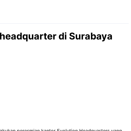
headquarter di Surabaya
lakukan peresmian kantor Evolution Headquarters yang