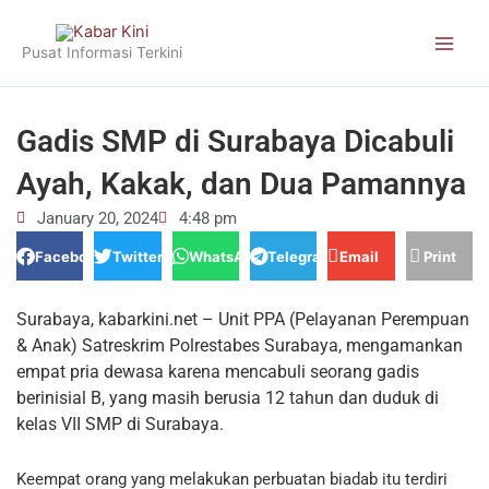
Skip
to
Pusat Informasi Terkini
content
Gadis SMP di Surabaya Dicabuli
Ayah, Kakak, dan Dua Pamannya
January 20, 2024
4:48 pm
Facebook
Twitter
WhatsApp
Telegram
Email
Print
Surabaya, kabarkini.net – Unit PPA (Pelayanan Perempuan
& Anak) Satreskrim Polrestabes Surabaya, mengamankan
empat pria dewasa karena mencabuli seorang gadis
berinisial B, yang masih berusia 12 tahun dan duduk di
kelas VII SMP di Surabaya.
Keempat orang yang melakukan perbuatan biadab itu terdiri