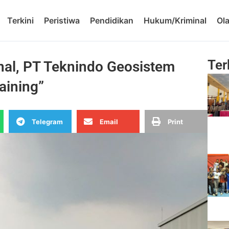
Terkini
Peristiwa
Pendidikan
Hukum/Kriminal
Ol
Ter
nal, PT Teknindo Geosistem
aining”
Telegram
Email
Print