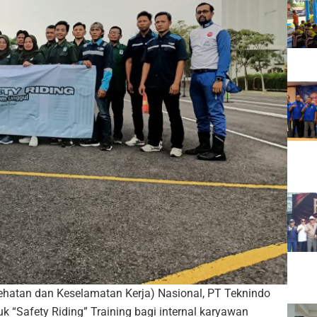
sehatan dan Keselamatan Kerja) Nasional, PT Teknindo
 “Safety Riding” Training bagi internal karyawan