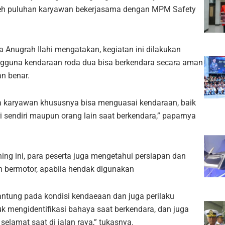
 oleh puluhan karyawan bekerjasama dengan MPM Safety
Anugrah Ilahi mengatakan, kegiatan ini dilakukan
ngguna kendaraan roda dua bisa berkendara secara aman
an benar.
para karyawan khususnya bisa menguasai kendaraan, baik
ri sendiri maupun orang lain saat berkendara,” paparnya
ning ini, para peserta juga mengetahui persiapan dan
 bermotor, apabila hendak digunakan
gantung pada kondisi kendaeaan dan juga perilaku
k mengidentifikasi bahaya saat berkendara, dan juga
lamat saat di jalan raya,” tukasnya.