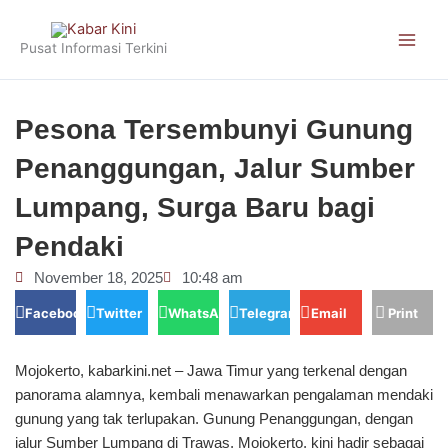
Skip
to
Pusat Informasi Terkini
content
Pesona Tersembunyi Gunung
Penanggungan, Jalur Sumber
Lumpang, Surga Baru bagi
Pendaki
November 18, 2025
10:48 am
Facebook
Twitter
WhatsApp
Telegram
Email
Print
Mojokerto, kabarkini.net – Jawa Timur yang terkenal dengan
panorama alamnya, kembali menawarkan pengalaman mendaki
gunung yang tak terlupakan. Gunung Penanggungan, dengan
jalur Sumber Lumpang di Trawas, Mojokerto, kini hadir sebagai