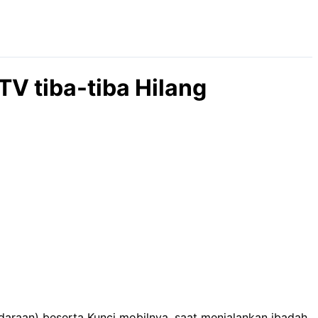
TV tiba-tiba Hilang
daraan) beserta Kunci mobilnya, saat menjalankan ibadah