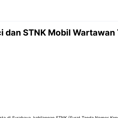
ci dan STNK Mobil Wartawan 
asta di Surabaya, kehilangan STNK (Surat Tanda Nomor Ken