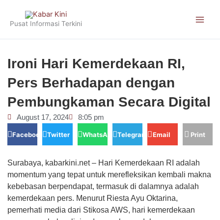
Skip
to
Pusat Informasi Terkini
content
Ironi Hari Kemerdekaan RI,
Pers Berhadapan dengan
Pembungkaman Secara Digital
August 17, 2024
8:05 pm
Facebook
Twitter
WhatsApp
Telegram
Email
Print
Surabaya, kabarkini.net – Hari Kemerdekaan RI adalah
momentum yang tepat untuk merefleksikan kembali makna
kebebasan berpendapat, termasuk di dalamnya adalah
kemerdekaan pers. Menurut Riesta Ayu Oktarina,
pemerhati media dari Stikosa AWS, hari kemerdekaan