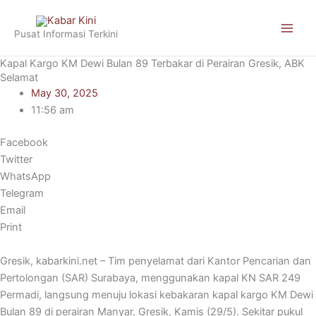
Skip
to
Pusat Informasi Terkini
content
Kapal Kargo KM Dewi Bulan 89 Terbakar di Perairan Gresik, ABK
Selamat
May 30, 2025
11:56 am
Facebook
Twitter
WhatsApp
Telegram
Email
Print
Gresik, kabarkini.net – Tim penyelamat dari Kantor Pencarian dan
Pertolongan (SAR) Surabaya, menggunakan kapal KN SAR 249
Permadi, langsung menuju lokasi kebakaran kapal kargo KM Dewi
Bulan 89 di perairan Manyar, Gresik, Kamis (29/5). Sekitar pukul