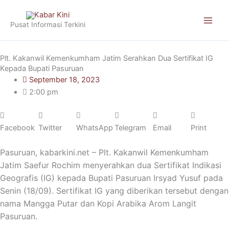
Skip
to
Pusat Informasi Terkini
content
Plt. Kakanwil Kemenkumham Jatim Serahkan Dua Sertifikat IG
Kepada Bupati Pasuruan
September 18, 2023
2:00 pm
Facebook
Twitter
WhatsApp
Telegram
Email
Print
Pasuruan, kabarkini.net – Plt. Kakanwil Kemenkumham
Jatim Saefur Rochim menyerahkan dua Sertifikat Indikasi
Geografis (IG) kepada Bupati Pasuruan Irsyad Yusuf pada
Senin (18/09). Sertifikat IG yang diberikan tersebut dengan
nama Mangga Putar dan Kopi Arabika Arom Langit
Pasuruan.