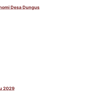
onomi Desa Dungus
lu 2029