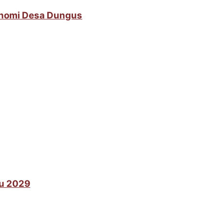
onomi Desa Dungus
lu 2029