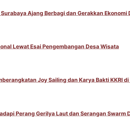
 Surabaya Ajang Berbagi dan Gerakkan Ekonomi
sional Lewat Esai Pengembangan Desa Wisata
berangkatan Joy Sailing dan Karya Bakti KKRI d
adapi Perang Gerilya Laut dan Serangan Swarm 