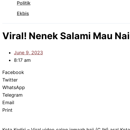
Politik
Ekbis
Viral! Nenek Salami Mau Na
June 9, 2023
8:17 am
Facebook
Twitter
WhatsApp
Telegram
Email
Print
Kota Kediri – Viral video calon jemaah haji (CJH) asal 