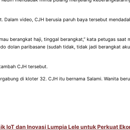
it. Dalam video, CJH berusia paruh baya tersebut mendada
mau berangkat haji, tinggal berangkat,” kata petugas saat
do dolan paribasane (sudah tidak, tidak jadi berangkat aku
 tambah CJH tersebut.
rgabung di kloter 32. CJH itu bernama Salami. Wanita berus
IoT dan Inovasi Lumpia Lele untuk Perkuat Ek