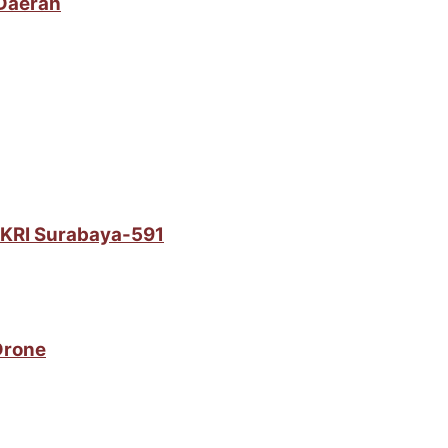
 Daerah
i KRI Surabaya-591
Drone