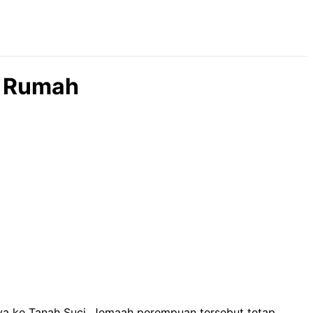
e Rumah
nya ke Tanah Suci. Jemaah perempuan tersebut tetap