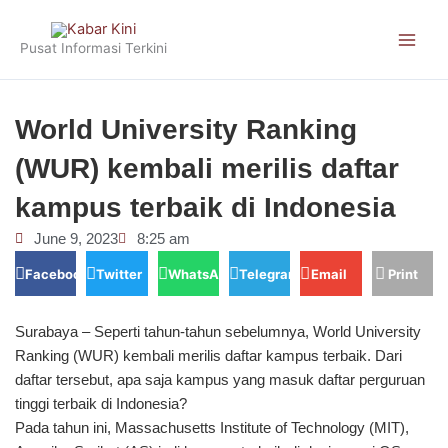
Skip
to
Pusat Informasi Terkini
content
World University Ranking
(WUR) kembali merilis daftar
kampus terbaik di Indonesia
June 9, 2023
8:25 am
Facebook
Twitter
WhatsApp
Telegram
Email
Print
Surabaya – Seperti tahun-tahun sebelumnya, World University
Ranking (WUR) kembali merilis daftar kampus terbaik. Dari
daftar tersebut, apa saja kampus yang masuk daftar perguruan
tinggi terbaik di Indonesia?
Pada tahun ini, Massachusetts Institute of Technology (MIT),