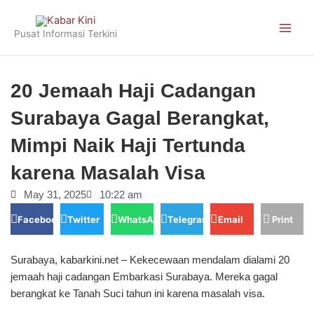
Skip
to
Pusat Informasi Terkini
content
20 Jemaah Haji Cadangan
Surabaya Gagal Berangkat,
Mimpi Naik Haji Tertunda
karena Masalah Visa
May 31, 2025
10:22 am
Facebook
Twitter
WhatsApp
Telegram
Email
Print
Surabaya, kabarkini.net – Kekecewaan mendalam dialami 20
jemaah haji cadangan Embarkasi Surabaya. Mereka gagal
berangkat ke Tanah Suci tahun ini karena masalah visa.