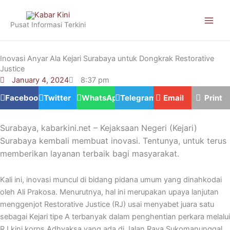
Skip
to
Pusat Informasi Terkini
content
Inovasi Anyar Ala Kejari Surabaya untuk Dongkrak Restorative
Justice
January 4, 2024
8:37 pm
Facebook
Twitter
WhatsApp
Telegram
Email
Print
Surabaya, kabarkini.net – Kejaksaan Negeri (Kejari)
Surabaya kembali membuat inovasi. Tentunya, untuk terus
memberikan layanan terbaik bagi masyarakat.
Kali ini, inovasi muncul di bidang pidana umum yang dinahkodai
oleh Ali Prakosa. Menurutnya, hal ini merupakan upaya lanjutan
menggenjot Restorative Justice (RJ) usai menyabet juara satu
sebagai Kejari tipe A terbanyak dalam penghentian perkara melalui
RJ kini korps Adhyaksa yang ada di Jalan Raya Sukomanunggal