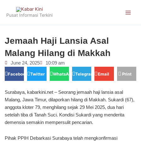
Skip
to
Pusat Informasi Terkini
content
Jemaah Haji Lansia Asal
Malang Hilang di Makkah
June 24, 2025
10:09 am
Facebook
Twitter
WhatsApp
Telegram
Email
Print
Surabaya, kabarkini.net – Seorang jemaah haji lansia asal
Malang, Jawa Timur, dilaporkan hilang di Makkah. Sukardi (67),
anggota kloter 79, menghilang sejak 29 Mei 2025, dua hari
setelah tiba di Tanah Suci. Kondisi Sukardi yang menderita
demensia semakin mempersulit pencarian.
Pihak PPIH Debarkasi Surabaya telah mengkonfirmasi