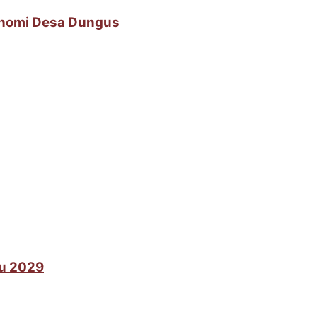
onomi Desa Dungus
lu 2029