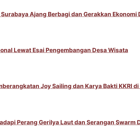
 Surabaya Ajang Berbagi dan Gerakkan Ekonomi
sional Lewat Esai Pengembangan Desa Wisata
berangkatan Joy Sailing dan Karya Bakti KKRI d
adapi Perang Gerilya Laut dan Serangan Swarm 