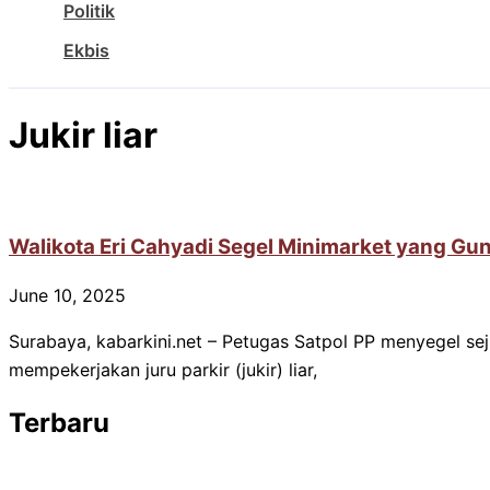
Politik
Ekbis
Jukir liar
Walikota Eri Cahyadi Segel Minimarket yang Gun
June 10, 2025
Surabaya, kabarkini.net – Petugas Satpol PP menyegel se
mempekerjakan juru parkir (jukir) liar,
Terbaru