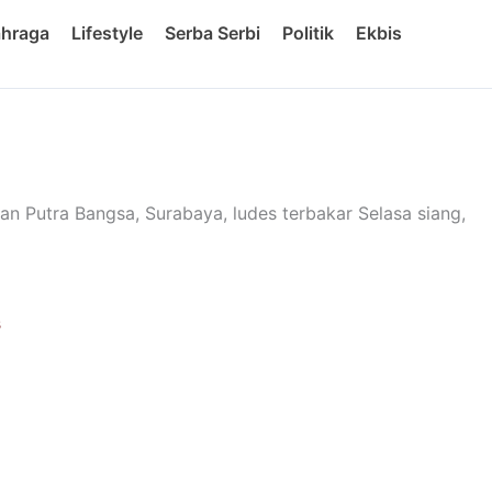
ahraga
Lifestyle
Serba Serbi
Politik
Ekbis
an Putra Bangsa, Surabaya, ludes terbakar Selasa siang,
s