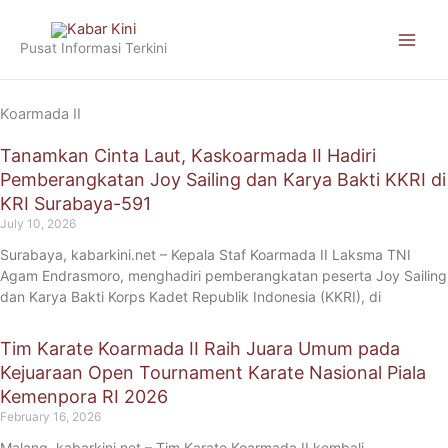
Skip
to
Pusat Informasi Terkini
content
Koarmada II
Tanamkan Cinta Laut, Kaskoarmada II Hadiri
Pemberangkatan Joy Sailing dan Karya Bakti KKRI di
KRI Surabaya-591
July 10, 2026
Surabaya, kabarkini.net – Kepala Staf Koarmada II Laksma TNI
Agam Endrasmoro, menghadiri pemberangkatan peserta Joy Sailing
dan Karya Bakti Korps Kadet Republik Indonesia (KKRI), di
Tim Karate Koarmada II Raih Juara Umum pada
Kejuaraan Open Tournament Karate Nasional Piala
Kemenpora RI 2026
February 16, 2026
Malang, kabarkini.net – Tim Karate Koarmada II kembali