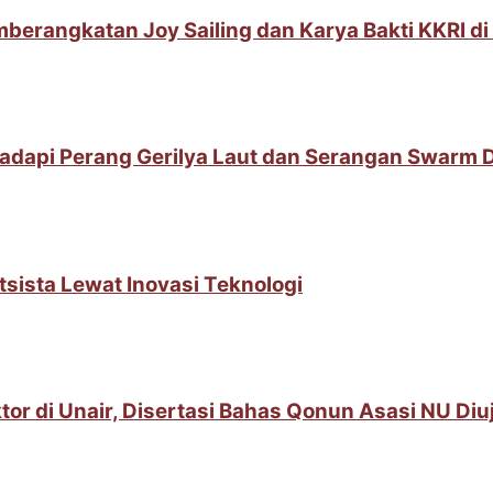
berangkatan Joy Sailing dan Karya Bakti KKRI d
adapi Perang Gerilya Laut dan Serangan Swarm 
sista Lewat Inovasi Teknologi
or di Unair, Disertasi Bahas Qonun Asasi NU Diuj