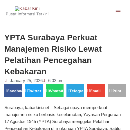
Skip
to
Pusat Informasi Terkini
content
YPTA Surabaya Perkuat
Manajemen Risiko Lewat
Pelatihan Pencegahan
Kebakaran
January 25, 2026
6:02 pm
Facebook
Twitter
WhatsApp
Telegram
Email
Print
Surabaya, kabarkini.net – Sebagai upaya memperkuat
manajemen risiko berbasis keselamatan, Yayasan Perguruan
17 Agustus 1945 (YPTA) Surabaya menggelar Pelatihan
Pencegahan Kebakaran di lingkungan YPTA Surabaya, Sabtu